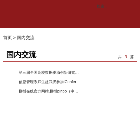
首页
>
国内交流
国内交流
共
3
篇
第三届全国高校数据驱动创新研究大赛即将启动 【2021-03-29】
信息管理系师生赴武汉参加iConference 2017 【2017-08-28】
拼搏在线官方网站,拼搏pinbo（中国）与北京市信息资源管理中心举行联合党建战略合作协议签署仪式 【2017-08-28】