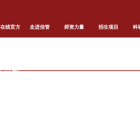
搏在线官方
走进信管
师资力量
招生项目
科
站,拼搏
bo（中国）