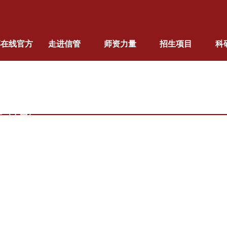
搏在线官方
走进信管
师资力量
招生项目
科
站,拼搏
bo（中国）